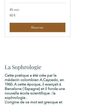
45 min
60
60 €
euros
Réserver
santé globale
,
Méditation
en pleine
conscience et compassion,
Réflexologie
chinoise,
ressourcement nature
,
sophrologie
La Sophrologie
Cette pratique a été crée par le
médecin colombien A.Caycedo, en
1960. A cette époque, il exerçait à
Barcelone ( Espagne) et il fonda une
nouvelle école scientifique : la
sophrologie .
L’origine de ce mot est grecque et