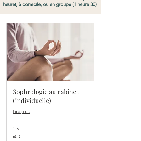
heure), à domicile, ou en groupe (1 heure 30)
Sophrologie au cabinet
(individuelle)
Lire plus
1 h
60
60 €
euros