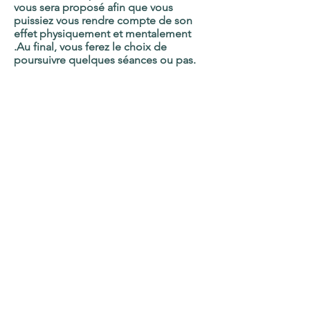
vous sera proposé afin que vous
puissiez vous rendre compte de son
effet physiquement et mentalement
.Au final, vous ferez le choix de
poursuivre quelques séances ou pas.
La sophro-acceptation
progressive ou SAP :
Il s’agit dans cette technique de vivre
par anticipation une action à venir, sous
son angle le plus positif.
Cette méthode est utile lorsqu’on veut
modifier quelque chose en soi,
transformer certaines attitudes
(préparation à l’accouchement,
entrainement sportif, préparation aux
examens, aide aux interventions
chirurgicales, rééducation en
kinésithérapie, aide au suivi d’un
régime alimentaire…).