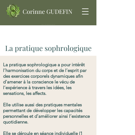
Corinne GUDEFIN
Sophrologue - Cabinet de Sophrologie | Saint-Etienne 42 | Corinne GUDEFIN
Cabinet Corinne GUDEFIN Sophrologue : Séance de Sophrologie Saint-Etienne 42. Elle pour intérêt l’harmonisation du corps et de l’esprit par des exercices corporels dynamiques afin d’amener à la conscience le vécu de l’expérience à travers les idées, les sensations, les affects. Elle utilise aussi des pratiques mentales permettant de développer les capacités personnelles et d’améliorer ainsi l’existence quotidienne. Elle se déroule en séance individuelle, à domicile, ou en groupe
La pratique sophrologique
La pratique sophrologique a pour intérêt
l’harmonisation du corps et de l’esprit par
des exercices corporels dynamiques afin
d’amener à la conscience le vécu de
l’expérience à travers les idées, les
sensations, les affects.
Elle utilise aussi des pratiques mentales
permettant de développer les capacités
personnelles et d’améliorer ainsi l’existence
quotidienne.
Elle se déroule en séance individuelle (1