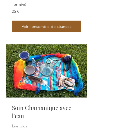
Terminé
25
25 €
euros
Voir l'ensemble de séances
Soin Chamanique avec
l'eau
Lire plus