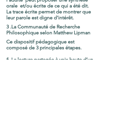
orale et/ou écrite de ce qui a été dit.
La trace écrite permet de montrer que
leur parole est digne d’intérêt.
3 .La Communauté de Recherche
Philosophique selon Matthew Lipman
Ce dispositif pédagogique est
composé de 3 principales étapes.
§. La lecture partagée à voix haute
d’un
extrait de roman philosophique : la
spécificité des romans lipmaniens est
qu’on y découvre des protagonistes
enfants exerçant toute une palette
d’habilités de pensée dans le cadre
d’expérience de leur vie quotidienne.
La prise de contact avec ces romans se
fait sous forme singulière d’une lecture
partagée à voix haute.
§. La cueillette de questions et le choix
d’une question :
la cueillette de
question est le moment où l’animateur