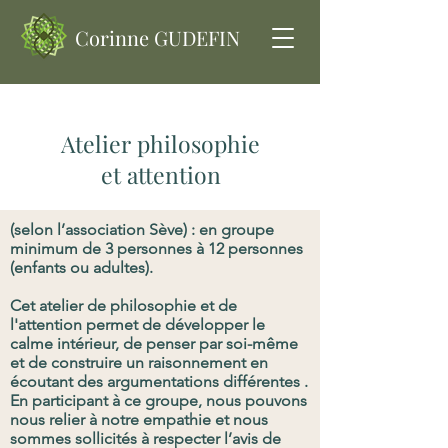
Corinne GUDEFIN
Atelier philosophie et attention | Lyon |
Larajasse
Atelier philosophie
Atelier philosophie et attention Lyon,
et attention
Larajasse, Saint Symphorien sur Coise, Saint
Martin en Haut. Corinne Gudefin
(selon l’association Sève) : en groupe
minimum de 3 personnes à 12 personnes
(enfants ou adultes).
Cet atelier de philosophie et de
l'attention permet de développer le
calme intérieur, de penser par soi-même
et de construire un raisonnement en
écoutant des argumentations différentes .
En participant à ce groupe, nous pouvons
nous relier à notre empathie et nous
sommes sollicités à respecter l’avis de