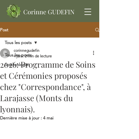
Corinne GUDEFIN
Post
Tous les posts
corinnegudefin
Tous les posts
4 janv.
2 min de lecture
2026: Programme de Soins
Sophrologie
et Cérémonies proposés
chez "Correspondance", à
Larajasse (Monts du
lyonnais).
Dernière mise à jour :
4 mai