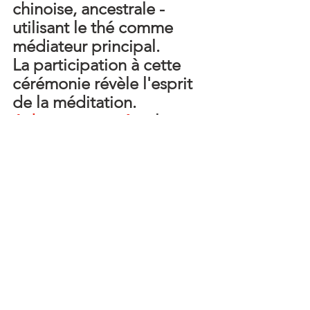
chinoise, ancestrale - 
utilisant le thé comme 
médiateur principal.
La participation à cette 
cérémonie révèle l'esprit 
de la méditation.
4 dates proposées:
 le 
mardi 3 mars, le mardi 30 
juin, le vendredi 28 août 
et le mardi 24 novembre.
Groupe maximum: 5 
personnes
Horaire: 19H30
Lieu: Larajasse, 
atelier"Correspondance"
Durée: 1 heure