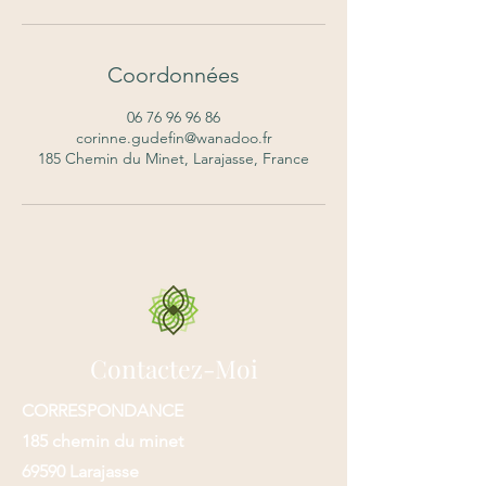
Coordonnées
06 76 96 96 86
corinne.gudefin@wanadoo.fr
185 Chemin du Minet, Larajasse, France
Contactez-Moi
CORRESPONDANCE
185 chemin du minet
69590 Larajasse