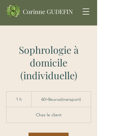
Corinne GUDEFIN
Sophrologie à
domicile
(individuelle)
60+8euros(transport)
1 h
1
60+8euros(transport)
Chez le client