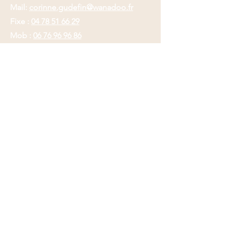
Mail:
corinne.gudefin@wanadoo.fr
Fixe :
04 78 51 66 29
Mob :
06 76 96 96 86
Horaires :
185 chemin du minet
Mardi : 15h / 19h
Mercredi : 8h30 / 19h
Vendredi : 8h30 / 19h